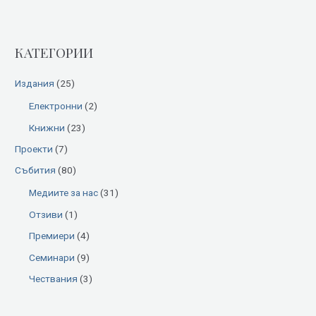
a
r
КАТЕГОРИИ
c
h
Издания
(25)
f
Електронни
(2)
o
Книжни
(23)
r
:
Проекти
(7)
Събития
(80)
Медиите за нас
(31)
Отзиви
(1)
Премиери
(4)
Семинари
(9)
Чествания
(3)