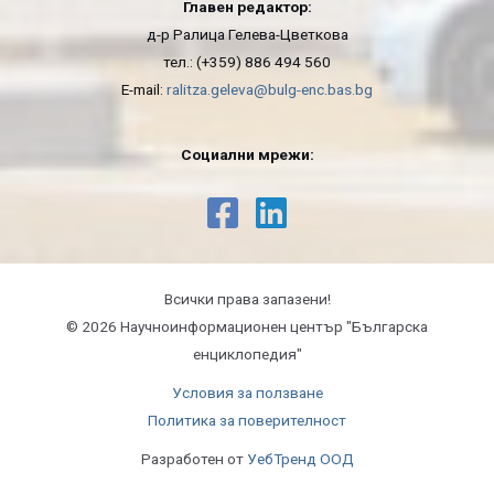
Главен редактор:
д-р Ралица Гелева-Цветкова
тел.: (+359) 886 494 560
E-mail:
ralitza.geleva@bulg-enc.bas.bg
Социални мрежи:
Всички права запазени!
© 2026 Научноинформационeн център "Българска
енциклопедия"
Условия за ползване
Политика за поверителност
Разработен от
УебТренд ООД