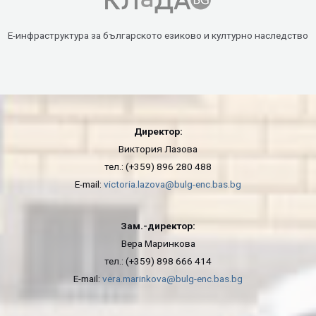
Е-инфраструктура за българското езиково и културно наследство
Директор:
Виктория Лазова
тел.: (+359) 896 280 488
E-mail:
victoria.lazova@bulg-enc.bas.bg
Зам.-директор:
Вера Маринкова
тел.: (+359) 898 666 414
E-mail:
vera.marinkova@bulg-enc.bas.bg