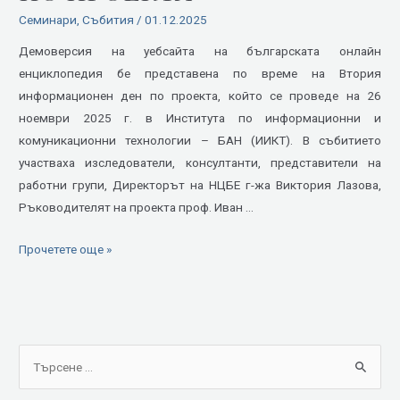
Втория
Семинари
,
Събития
/
01.12.2025
информационен
ден
Демоверсия на уебсайта на българската онлайн
по
енциклопедия бе представена по време на Втория
проекта
информационен ден по проекта, който се проведе на 26
ноември 2025 г. в Института по информационни и
комуникационни технологии – БАН (ИИКТ). В събитието
участваха изследователи, консултанти, представители на
работни групи, Директорът на НЦБЕ г-жа Виктория Лазова,
Ръководителят на проекта проф. Иван …
Прочетете още »
S
e