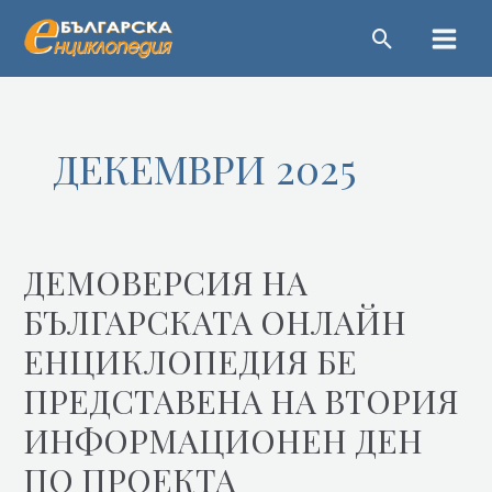
Пропускане
Main
Menu
ДЕКЕМВРИ 2025
ДЕМОВЕРСИЯ НА
Демоверсия
на
БЪЛГАРСКАТА ОНЛАЙН
българската
ЕНЦИКЛОПЕДИЯ БЕ
онлайн
енциклопедия
ПРЕДСТАВЕНА НА ВТОРИЯ
бе
ИНФОРМАЦИОНЕН ДЕН
представена
на
ПО ПРОЕКТА