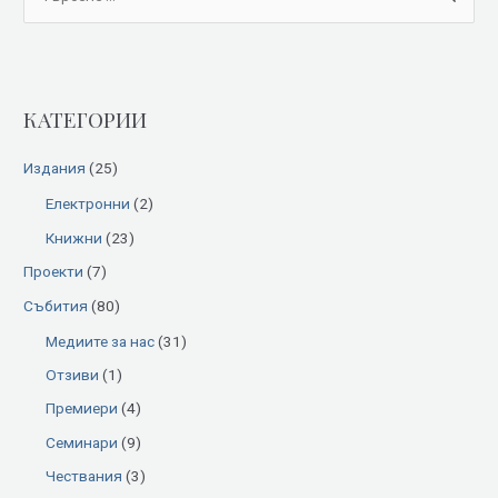
e
a
r
КАТЕГОРИИ
c
h
Издания
(25)
f
Електронни
(2)
o
Книжни
(23)
r
:
Проекти
(7)
Събития
(80)
Медиите за нас
(31)
Отзиви
(1)
Премиери
(4)
Семинари
(9)
Чествания
(3)