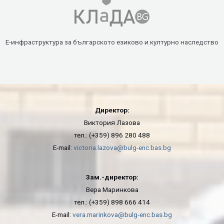
Е-инфраструктура за българското езиково и културно наследство
Директор:
Виктория Лазова
тел.: (+359) 896 280 488
E-mail:
victoria.lazova@bulg-enc.bas.bg
Зам.-директор:
Вера Маринкова
тел.: (+359) 898 666 414
E-mail:
vera.marinkova@bulg-enc.bas.bg