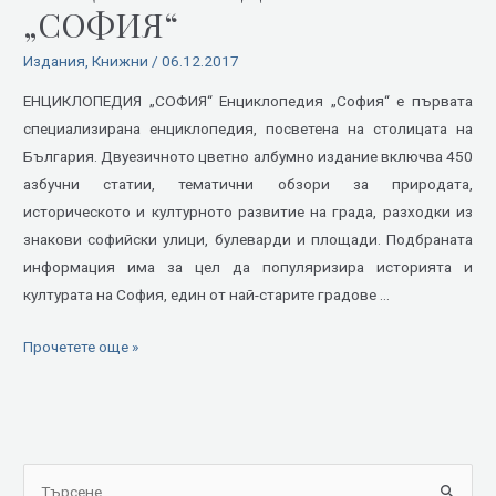
„СОФИЯ“
Издания
,
Книжни
/
06.12.2017
ЕНЦИКЛОПЕДИЯ „СОФИЯ“ Енциклопедия „София“ е първата
специализирана енциклопедия, посветена на столицата на
България. Двуезичното цветно албумно издание включва 450
азбучни статии, тематични обзори за природата,
историческото и културното развитие на града, разходки из
знакови софийски улици, булеварди и площади. Подбраната
информация има за цел да популяризира историята и
културата на София, един от най-старите градове …
Прочетете още »
S