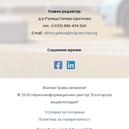
Главен редактор:
д-р Ралица Гелева-Цветкова
тел.: (+359) 886 494 560
E-mail:
ralitza.geleva@bulg-enc.bas.bg
Социални мрежи:
Всички права запазени!
© 2026 Научноинформационeн център "Българска
енциклопедия"
Условия за ползване
Политика за поверителност