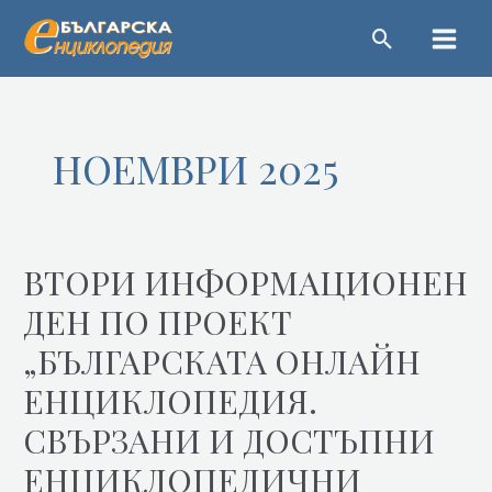
Пропускане
Main
Menu
НОЕМВРИ 2025
ВТОРИ ИНФОРМАЦИОНЕН
Втори
информационен
ДЕН ПО ПРОЕКТ
ден
„БЪЛГАРСКАТА ОНЛАЙН
по
проект
ЕНЦИКЛОПЕДИЯ.
„Българската
СВЪРЗАНИ И ДОСТЪПНИ
онлайн
енциклопедия.
ЕНЦИКЛОПЕДИЧНИ