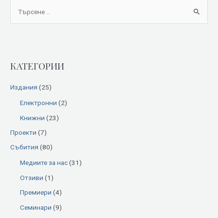
S
e
a
r
КАТЕГОРИИ
c
h
Издания
(25)
f
Електронни
(2)
o
Книжни
(23)
r
:
Проекти
(7)
Събития
(80)
Медиите за нас
(31)
Отзиви
(1)
Премиери
(4)
Семинари
(9)