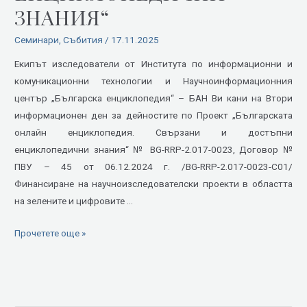
Свързани
ЗНАНИЯ“
и
достъпни
Семинари
,
Събития
/
17.11.2025
енциклопедични
Екипът изследователи от Института по информационни и
знания“
комуникационни технологии и Научноинформационния
център „Българска енциклопедия“ – БАН Ви кани на Втори
информационен ден за дейностите по Проект „Българската
онлайн енциклопедия. Свързани и достъпни
енциклопедични знания“ № BG-RRP-2.017-0023, Договор №
ПВУ – 45 от 06.12.2024 г. /BG-RRP-2.017-0023-C01/
Финансиране на научноизследователски проекти в областта
на зелените и цифровите …
Прочетете още »