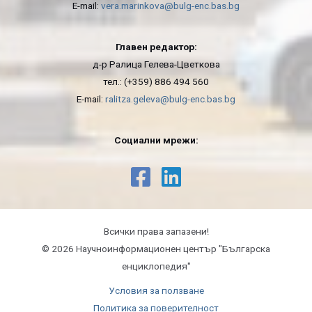
E-mail:
vera.marinkova@bulg-enc.bas.bg
Главен редактор:
д-р Ралица Гелева-Цветкова
тел.: (+359) 886 494 560
E-mail:
ralitza.geleva@bulg-enc.bas.bg
Социални мрежи:
Всички права запазени!
© 2026 Научноинформационeн център "Българска
енциклопедия"
Условия за ползване
Политика за поверителност