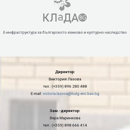
Е-инфраструктура за българското езиково и културно наследство
Директор:
Виктория Лазова
тел.: (+359) 896 280 488
E-mail:
victoria.lazova@bulg-enc.bas.bg
Зам.-директор:
Вера Маринкова
тел.: (+359) 898 666 414