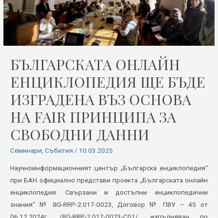
въз
основа
на
FAIR
принципа
БЪЛГАРСКАТА ОНЛАЙН
за
ЕНЦИКЛОПЕДИЯ ЩЕ БЪДЕ
свободни
данни
ИЗГРАДЕНА ВЪЗ ОСНОВА
НА FAIR ПРИНЦИПА ЗА
СВОБОДНИ ДАННИ
Семинари
,
Събития
/
10.03.2025
Научноинформационният център „Българска енциклопедия“
при БАН официално представи проекта „Българската онлайн
енциклопедия. Свързани и достъпни енциклопедични
знания“ № BG-RRP-2.017-0023, Договор № ПВУ – 45 от
06.12.2024г. /BG-RRP-2.017-0023-C01/, изпълняван по