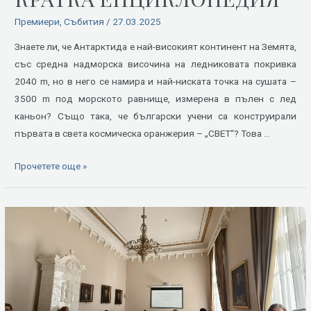
Премиери
,
Събития
/
27.03.2025
Знаете ли, че Антарктида е най-високият континент на Земята,
със средна надморска височина на ледниковата покривка
2040 m, но в него се намира и най-ниската точка на сушата –
3500 m под морското равнище, измерена в пълен с лед
каньон? Също така, че български учени са конструирали
първата в света космическа оранжерия – „СВЕТ“? Това …
Прочетете още »
Българската
онлайн
енциклопедия
ще
бъде
изградена