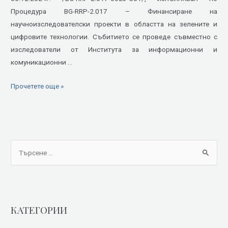
Процедура BG-RRP-2.017 – Финансиране на
научноизследователски проекти в областта на зелените и
цифровите технологии. Събитието се проведе съвместно с
изследователи от Института за информационни и
комуникационни …
Прочетете още »
S
e
a
r
КАТЕГОРИИ
c
h