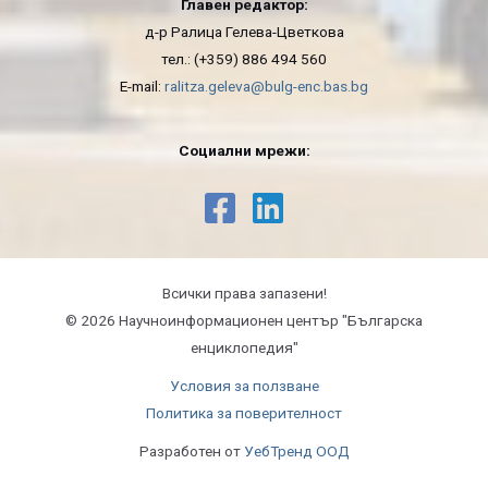
Главен редактор:
д-р Ралица Гелева-Цветкова
тел.: (+359) 886 494 560
E-mail:
ralitza.geleva@bulg-enc.bas.bg
Социални мрежи:
Всички права запазени!
© 2026 Научноинформационeн център "Българска
енциклопедия"
Условия за ползване
Политика за поверителност
Разработен от
УебТренд ООД