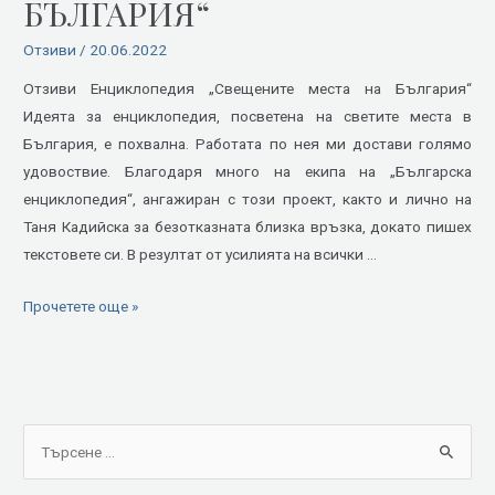
БЪЛГАРИЯ“
Отзиви
/
20.06.2022
Отзиви Енциклопедия „Свещените места на България“
Идеята за енциклопедия, посветена на светите места в
България, е похвална. Работата по нея ми достави голямо
удовоствие. Благодаря много на екипа на „Българска
енциклопедия“, ангажиран с този проект, както и лично на
Таня Кадийска за безотказната близка връзка, докато пишех
текстовете си. В резултат от усилията на всички …
Прочетете още »
S
e