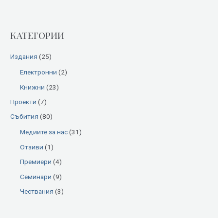
a
r
КАТЕГОРИИ
c
h
Издания
(25)
f
Електронни
(2)
o
Книжни
(23)
r
:
Проекти
(7)
Събития
(80)
Медиите за нас
(31)
Отзиви
(1)
Премиери
(4)
Семинари
(9)
Чествания
(3)