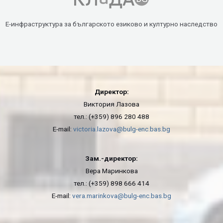
Е-инфраструктура за българското езиково и културно наследство
Директор:
Виктория Лазова
тел.: (+359) 896 280 488
E-mail:
victoria.lazova@bulg-enc.bas.bg
Зам.-директор:
Вера Маринкова
тел.: (+359) 898 666 414
E-mail:
vera.marinkova@bulg-enc.bas.bg