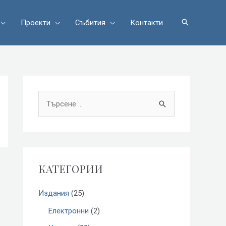
Проекти
Събития
Контакти
S
e
a
r
КАТЕГОРИИ
c
h
Издания
(25)
f
Електронни
(2)
o