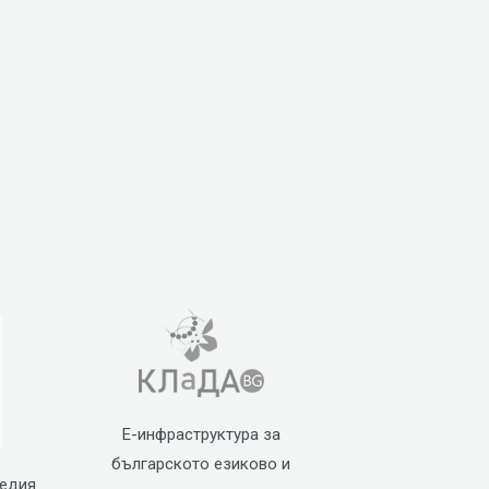
Е-инфраструктура за
българското езиково и
педия