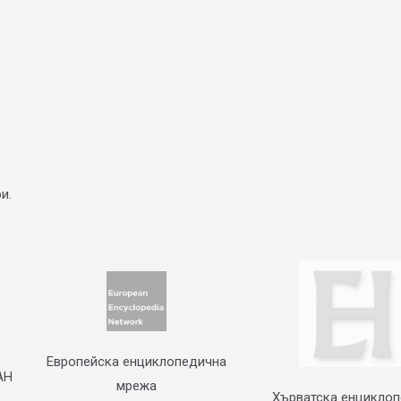
и.
Европейска енциклопедична
АН
мрежа
Хърватска енцикло