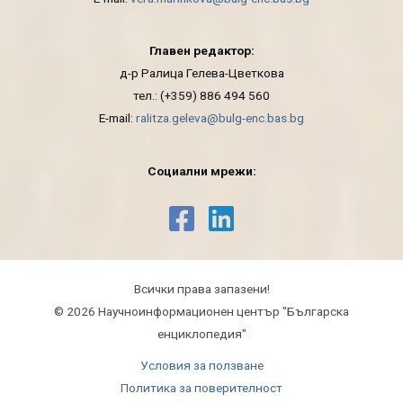
Главен редактор:
д-р Ралица Гелева-Цветкова
тел.: (+359) 886 494 560
E-mail:
ralitza.geleva@bulg-enc.bas.bg
Социални мрежи:
Всички права запазени!
© 2026 Научноинформационeн център "Българска
енциклопедия"
Условия за ползване
Политика за поверителност