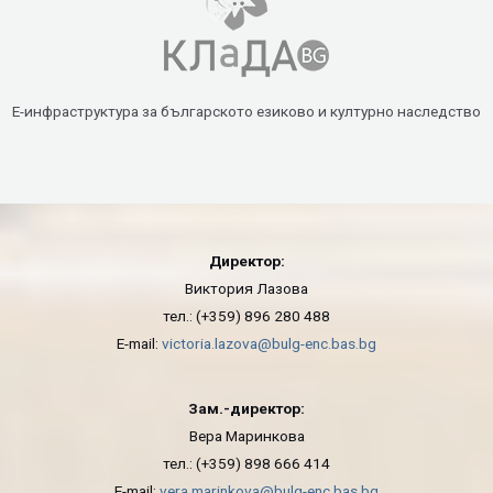
Е-инфраструктура за българското езиково и културно наследство
Директор:
Виктория Лазова
тел.: (+359) 896 280 488
E-mail:
victoria.lazova@bulg-enc.bas.bg
Зам.-директор:
Вера Маринкова
тел.: (+359) 898 666 414
E-mail:
vera.marinkova@bulg-enc.bas.bg