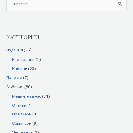
S
e
a
r
КАТЕГОРИИ
c
h
Издания
(25)
f
Електронни
(2)
o
Книжни
(23)
r
:
Проекти
(7)
Събития
(80)
Медиите за нас
(31)
Отзиви
(1)
Премиери
(4)
Семинари
(9)
Чествания
(3)