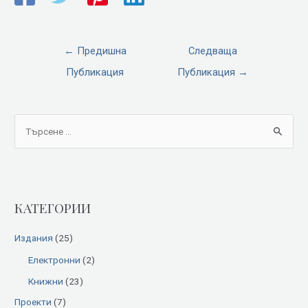
←
Предишна
Следваща
Публикация
Публикация
→
S
e
a
r
КАТЕГОРИИ
c
h
Издания
(25)
f
Електронни
(2)
o
Книжни
(23)
r
:
Проекти
(7)