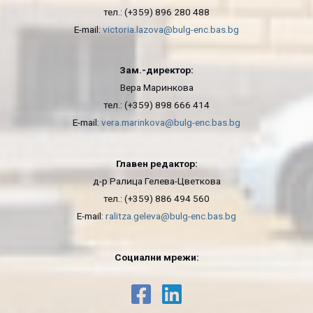
тел.: (+359) 896 280 488
E-mail:
victoria.lazova@bulg-enc.bas.bg
Зам.-директор:
Вера Маринкова
тел.: (+359) 898 666 414
E-mail:
vera.marinkova@bulg-enc.bas.bg
Главен редактор:
д-р Ралица Гелева-Цветкова
тел.: (+359) 886 494 560
E-mail:
ralitza.geleva@bulg-enc.bas.bg
Социални мрежи: