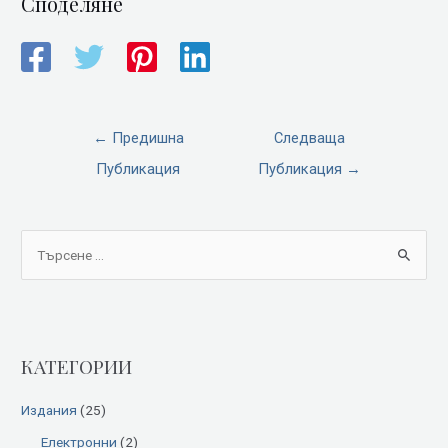
Споделяне
←
Предишна
Следваща
Публикация
Публикация
→
S
e
a
r
КАТЕГОРИИ
c
h
Издания
(25)
f
Електронни
(2)