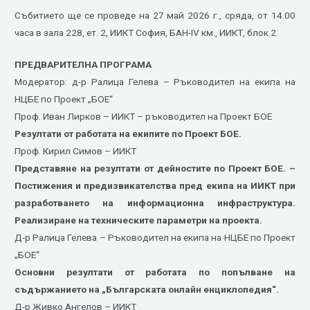
Събитието ще се проведе на 27 май 2026 г., сряда, от 14.00
часа в зала 228, ет. 2, ИИКТ София, БАН-IV км., ИИКТ, блок 2.
ПРЕДВАРИТЕЛНА ПРОГРАМА
Модератор: д-р Ралица Гелева – Ръководител на екипа на
НЦБЕ по Проект „БОЕ“
Проф. Иван Лирков – ИИКТ – ръководител на Проект БОЕ
Резултати от работата на екипите по Проект БОЕ.
Проф. Кирил Симов – ИИКТ
Представяне на резултати от дейностите по Проект БОЕ. –
Постижения и предизвикателства пред екипа на ИИКТ при
разработването на информационна инфраструктура.
Реализиране на техническите параметри на проекта.
Д-р Ралица Гелева – Ръководител на екипа на НЦБЕ по Проект
„БОЕ“
Основни резултати от работата по попълване на
съдържанието на „Българската онлайн енциклопедия“.
Д-р Живко Ангелов – ИИКТ