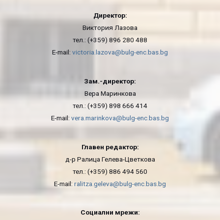
Директор:
Виктория Лазова
тел.: (+359) 896 280 488
E-mail:
victoria.lazova@bulg-enc.bas.bg
Зам.-директор:
Вера Маринкова
тел.: (+359) 898 666 414
E-mail:
vera.marinkova@bulg-enc.bas.bg
Главен редактор:
д-р Ралица Гелева-Цветкова
тел.: (+359) 886 494 560
E-mail:
ralitza.geleva@bulg-enc.bas.bg
Социални мрежи: