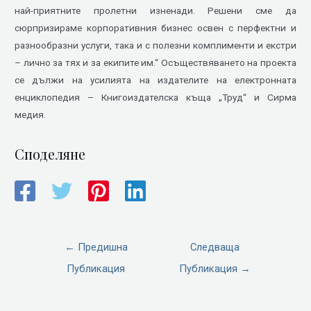
най-приятните пролетни изненади. Решени сме да
сюрпризираме корпоративния бизнес освен с перфектни и
разнообразни услуги, така и с полезни комплименти и екстри
– лично за тях и за екипите им.“ Осъществяването на проекта
се дължи на усилията на издателите на електронната
енциклопедия – Книгоиздателска къща „Труд“ и Сирма
медия.
Споделяне
←
Предишна
Следваща
Публикация
Публикация
→