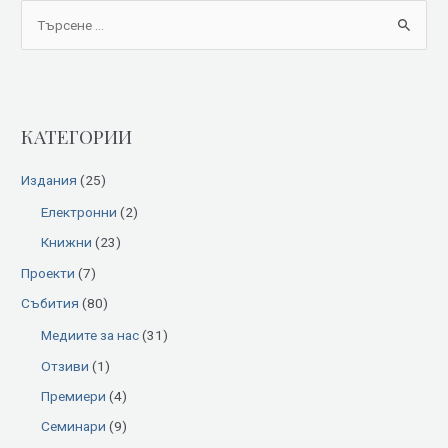
S
e
a
r
КАТЕГОРИИ
c
h
Издания
(25)
f
Електронни
(2)
o
Книжни
(23)
r
:
Проекти
(7)
Събития
(80)
Медиите за нас
(31)
Отзиви
(1)
Премиери
(4)
Семинари
(9)