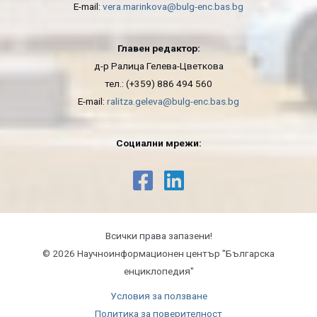
E-mail:
vera.marinkova@bulg-enc.bas.bg
Главен редактор:
д-р Ралица Гелева-Цветкова
тел.: (+359) 886 494 560
E-mail:
ralitza.geleva@bulg-enc.bas.bg
Социални мрежи:
Всички права запазени!
© 2026 Научноинформационeн център "Българска
енциклопедия"
Условия за ползване
Политика за поверителност