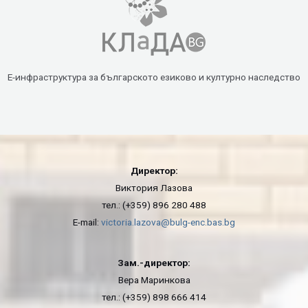
Е-инфраструктура за българското езиково и културно наследство
Директор:
Виктория Лазова
тел.: (+359) 896 280 488
E-mail:
victoria.lazova@bulg-enc.bas.bg
Зам.-директор:
Вера Маринкова
тел.: (+359) 898 666 414