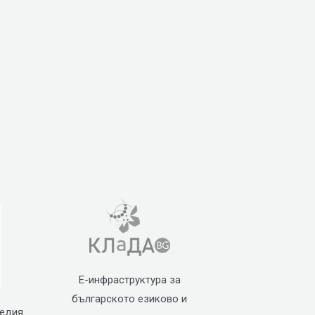
Е-инфраструктура за
българското езиково и
педия