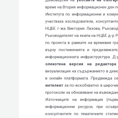
Демоверсия на
уебсайта на българ
време на Втория информационен ден по 
Института по информационни и комун
участваха изследователи, консултант
НЦБЕ г-жа Виктория Лазова, Ръковод
Ръководителят на екипа на НЦБЕ д-р Р
по проекта в рамките на времевия гр
върху постиженията и предизвикате
информационната инфраструктура. Д-
олекотена версия на редактора
визуализация на съдържанието в демо
в онлайн платформата. Предвижда с
интелект
за по-всеобхватно в широчи
протоколи за обновяване на въвеждан
Източниците на информация (първ
информационни ресурси, при осъвр
консултантите по тематичните стат