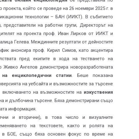
ската онлайн енциклопедия
бе представена по
проекта, който се проведе на 26 ноември 2025 г. в
икационни технологии – БАН (ИИКТ). В събитието
и, представители на работни групи, Директорът на
ителят на проекта проф. Иван Лирков от ИИКТ и
алица Гелева. Междинните резултати от дейностите
афик анонсира проф. Кирил Симов, като акцентира
лствата пред екипите в хода на тестването на
р Живко Ангелов демонстрира новоразработената
 на енциклопедични статии
. Беше показана
версията на уебсайта и възможностите за търсене
е включването на възможностите на
изкуствения
на и дълбочина търсене. Бяха демонстрирани също
ата информация.
ични и вторични), в това число и визуалните
еменяването на текстовете, както и ролята на
ии в БОЕ, също бяха основен фокус по време на