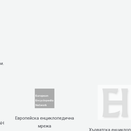
и.
Европейска енциклопедична
АН
мрежа
Хърватска енцикло