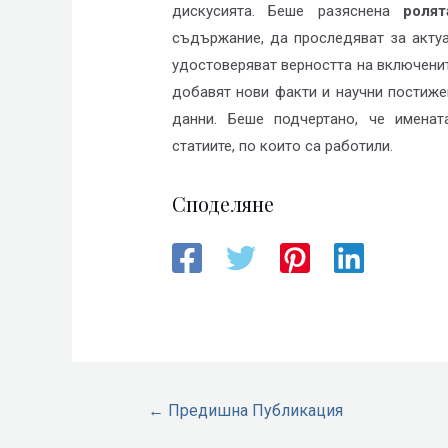
дискусията. Беше разяснена
ролят
съдържание, да проследяват за актуа
удостоверяват верността на включенит
добавят нови факти и научни постиж
данни. Беше подчертано, че имена
статиите, по които са работили.
Споделяне
←
Предишна Публикация