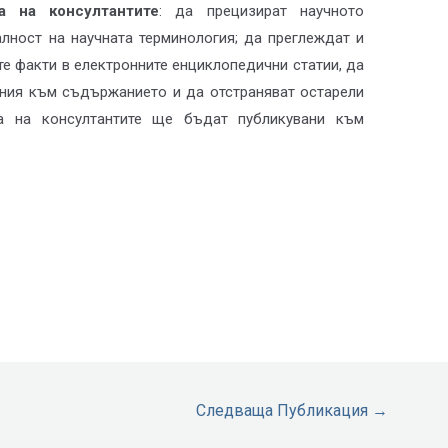
а на консултантите
: да прецизират научното
лност на научната терминология; да преглеждат и
е факти в електронните енциклопедични статии, да
ения към съдържанието и да отстраняват остарели
та на консултантите ще бъдат публикувани към
Следваща Публикация
→