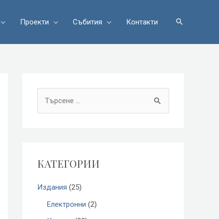
Проекти
Събития
Контакти
S
e
a
r
КАТЕГОРИИ
c
h
Издания
(25)
f
Електронни
(2)
o