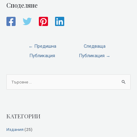
Споделяне
←
Предишна
Следваща
Публикация
Публикация
→
S
e
a
r
КАТЕГОРИИ
c
h
Издания
(25)
f