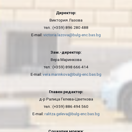
Директор:
Виктория Лазова
тел.: (+359) 896 280 488
E-mail:
victoria.lazova@bulg-enc.bas.bg
Зам.-директор:
Вера Маринкова
тел.: (+359) 898 666 414
E-mail:
vera.marinkova@bulg-enc.bas.bg
Главен редактор:
д-р Ралица Гелева-Цветкова
тел.: (+359) 886 494 560
E-mail:
ralitza.geleva@bulg-enc.bas.bg
Социални мрежи: