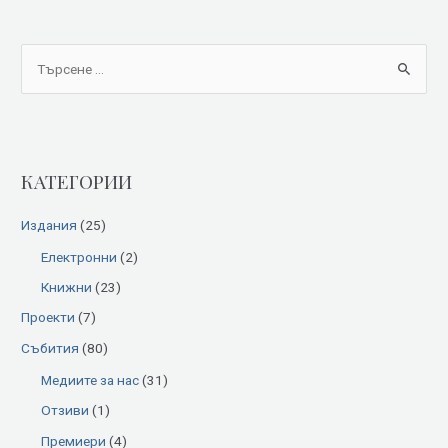
S
e
a
r
КАТЕГОРИИ
c
h
Издания
(25)
f
Електронни
(2)
o
Книжни
(23)
r
:
Проекти
(7)
Събития
(80)
Медиите за нас
(31)
Отзиви
(1)
Премиери
(4)