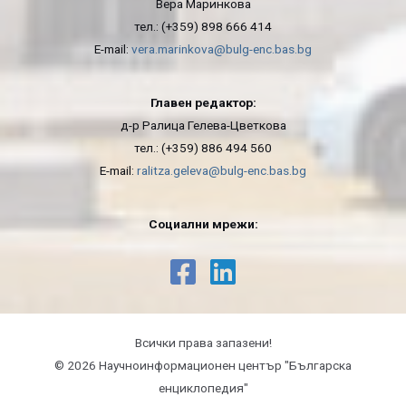
Вера Маринкова
тел.: (+359) 898 666 414
E-mail:
vera.marinkova@bulg-enc.bas.bg
Главен редактор:
д-р Ралица Гелева-Цветкова
тел.: (+359) 886 494 560
E-mail:
ralitza.geleva@bulg-enc.bas.bg
Социални мрежи:
Всички права запазени!
© 2026 Научноинформационeн център "Българска
енциклопедия"