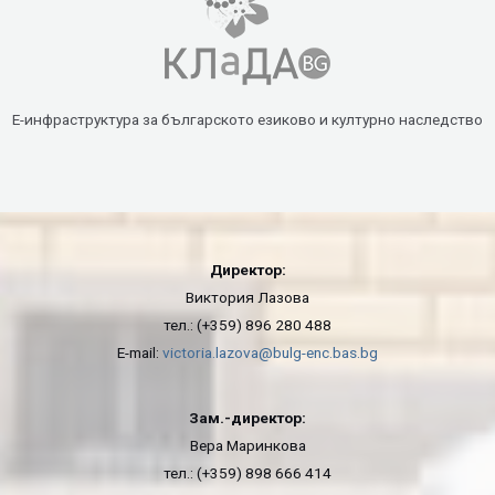
Е-инфраструктура за българското езиково и културно наследство
Директор:
Виктория Лазова
тел.: (+359) 896 280 488
E-mail:
victoria.lazova@bulg-enc.bas.bg
Зам.-директор:
Вера Маринкова
тел.: (+359) 898 666 414