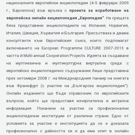
националните европейски енциклопедии (4-5 февруари 2009
г., Барселона) във връзка с
проекта за изработване на
европейска онлайн енциклопедия „Европедия“
. На срещата
бяха представени енциклопедиите на Испания, Норвегия,
Италия, Швеция, Хърватия и България. Присъстваха и двама
консултанти към Европейския съюз, които подпомагат
включването на European Programme CULTURE 2007-2013 в
частта й Multi-annual Cooperation Projects. Идеята за създаване
на мултиезична и мултикултурна виртуална среда с
европейско енциклопедично съдържание беше представена
през октомври 2008 г. на Международния панаир на книгата
във Франкфурт (с участие на „Българска енциклопедия“).
Онлайн изданието ще бъде справочник по европейските
въпроси, който ще предоставя изчерпателна и актуална
информация. Поканени за участие са професионални
енциклопедични институции от различни страни. Едно от
условията за участие е институцията да се е доказала
професионално с дейността си и да има опит в онлайн