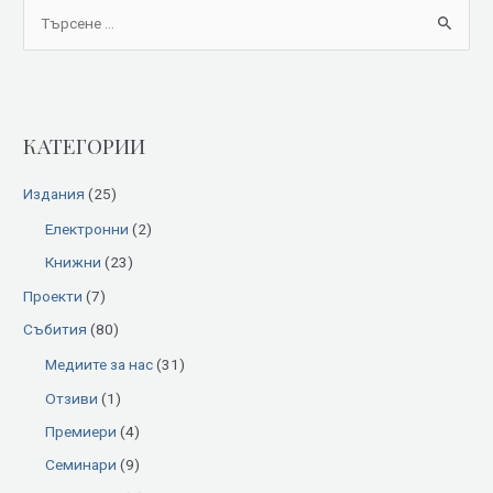
S
e
a
r
КАТЕГОРИИ
c
h
Издания
(25)
f
Електронни
(2)
o
Книжни
(23)
r
:
Проекти
(7)
Събития
(80)
Медиите за нас
(31)
Отзиви
(1)
Премиери
(4)
Семинари
(9)