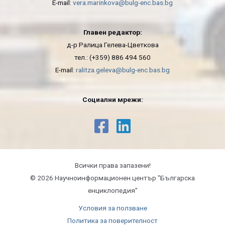
E-mail:
vera.marinkova@bulg-enc.bas.bg
Главен редактор:
д-р Ралица Гелева-Цветкова
тел.: (+359) 886 494 560
E-mail:
ralitza.geleva@bulg-enc.bas.bg
Социални мрежи:
Всички права запазени!
© 2026 Научноинформационeн център "Българска
енциклопедия"
Условия за ползване
Политика за поверителност