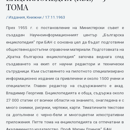
ТОМА
/
Издания
,
Книжни
/
17.11.1963
През 1955 г. с постановление на Министерски съвет е
създаден Научноинформационният център „Българска
енциклопедия“ при БАН с основна цел да бъдат подготвяни
общественодостъпни справочни материали. Подготовката на
„Кратка българска енциклопедия“ започва веднага след
създаването на екип от научни редактори и технически
сътрудници. Към съставянето на пилотното специализирано
информационно издание са привлечени и около 1500 учени и
специалисти. Главен редактор на съдържанието е акад.
Владимир Георгиев. Енциклопедията е обща, съдържа около
27 000 статии от всички области на знанието, онагледена е с
много снимки, рисунки, чертежи, карти. Тематичните текстове
са допълнени с черно-бели и многоцветни илюстративни
приложения. Петте тома на енциклопедията са отпечатани в
Академичното издателство „Проф. Марин Дринов“, БАН.