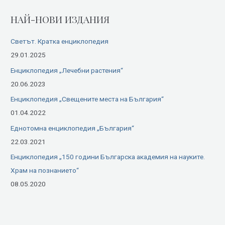
r
НАЙ-НОВИ ИЗДАНИЯ
c
h
Светът. Кратка енциклопедия
f
29.01.2025
o
Енциклопедия „Лечебни растения“
r
20.06.2023
:
Енциклопедия „Свещените места на България“
01.04.2022
Еднотомна енциклопедия „България“
22.03.2021
Енциклопедия „150 години Българска академия на науките.
Храм на познанието“
08.05.2020