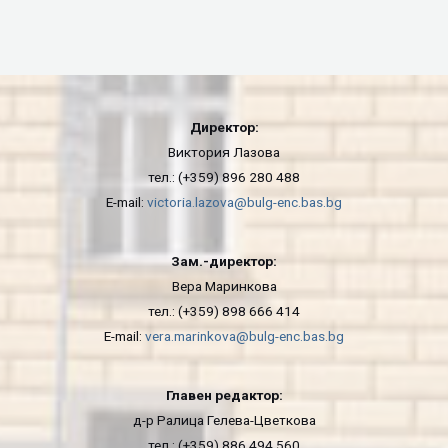
Директор:
Виктория Лазова
тел.: (+359) 896 280 488
E-mail:
victoria.lazova@bulg-enc.bas.bg
Зам.-директор:
Вера Маринкова
тел.: (+359) 898 666 414
E-mail:
vera.marinkova@bulg-enc.bas.bg
Главен редактор:
д-р Ралица Гелева-Цветкова
тел.: (+359) 886 494 560