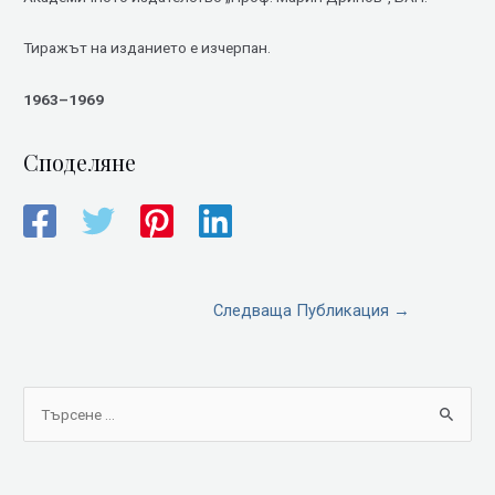
Тиражът на изданието е изчерпан.
1963–1969
Споделяне
Следваща Публикация
→
S
e
a