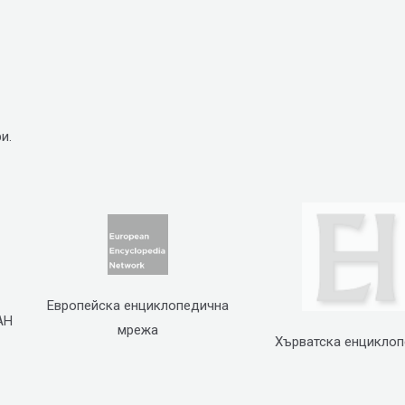
и.
Европейска енциклопедична
АН
мрежа
Хърватска енцикло