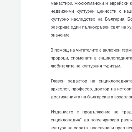
манастири, мюсюлмански и еврейски ку
недвижими културни ценности с нац
културно наследство на България. Б
разкрива един пълнокръвен свят на х
значение.
В помощ на читателите е включен терм
пророци, споменати в енциклопедията
любителите на културния туризъм.
Главен редактор на енциклопедият
археолог, професор, доктор на истори
достиженията на българската археолог
Изданието е продължение на тради
енциклопедия“ да популяризира разл
култура на хората, населявали през ве