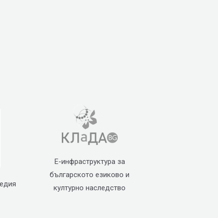
Е-инфраструктура за
българското езиково и
педия
културно наследство