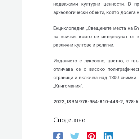
недвижими културни ценности. В п
археологически обекти, която досега н
Енциклопедия „Свещените места на Б
за всички, които се интересуват от
различни култове и религии.
Изданието е луксозно, цветно, с твъ
отличава се с високо полиграфичес
страници и включва над 1300 снимки.
„Книгомания“.
2022, ISBN 978-954-810-443-2, 978-
Споделяне