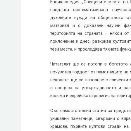
Енциклопедия „Свещените места на 
предлага систематизирана научно
духовните нужди на обществото от
материал и с доказани научни фа
територията на страната – някои от
поклонение и днес, разкрива култовит
тези места, и проследява тяхната фун
Читателят ще се потопи в богатото 
почувства гордост от паметниците на 
вековете, ще се запознае с езическит
с процеса на утвърждаването и разп
исляма и еврейската религия на терито
Със самостоятелни статии са предста
уникални паметници, свързани с вяр
храмове, първите култови сгради на