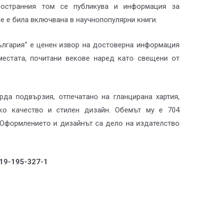
ространния том се публикува и информация за
е е била включвана в научнопопулярни книги.
ългария“ е ценен извор на достоверна информация
 местата, почитани векове наред като свещени от
рда подвързия, отпечатано на гланцирана хартия,
ко качество и стилен дизайн. Обемът му е 704
 Оформлението и дизайнът са дело на издателство
619-195-327-1