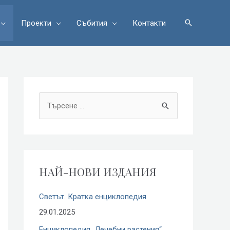
Проекти
Събития
Контакти
S
e
a
r
НАЙ-НОВИ ИЗДАНИЯ
c
h
Светът. Кратка енциклопедия
f
29.01.2025
o
Енциклопедия „Лечебни растения“