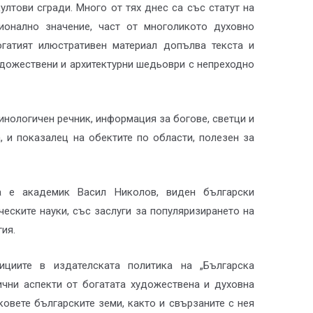
лтови сгради. Много от тях днес са със статут на
ионално значение, част от многоликото духовно
огатият илюстративен материал допълва текста и
удожествени и архитектурни шедьоври с непреходно
инологичен речник, информация за богове, светци и
, и показалец на обектите по области, полезен за
а е академик Васил Николов, виден български
ческите науки, със заслуги за популяризирането на
ия.
циите в издателската политика на „Българска
ични аспекти от богатата художествена и духовна
ковете българските земи, както и свързаните с нея