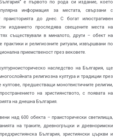
България“ е първото по рода си издание, което
популярна информация за местата, свързани с
 праисторията до днес. С богат илюстративен
кти изданието проследява свещените места на
 тях съществували в миналото, други – обект на
е практики и религиозните ритуали, извършвани по
кционална приемственост през вековете.
културноисторическо наследство на България, ще
многослойната религиозна култура и традиции през
е култове, предшестващи монотеистичните религии,
ространението на християнството, с появата на
рията на днешна България.
вени над 600 обекта – праисторически светилища,
ванията на траките, древногръцки и древноримски
 предхристиянска България, християнски църкви и