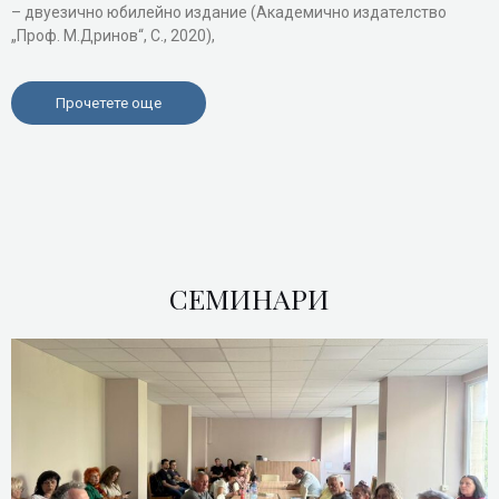
– двуезично юбилейно издание (Академично издателство
„Проф. М.Дринов“, С., 2020),
Прочетете още
СЕМИНАРИ