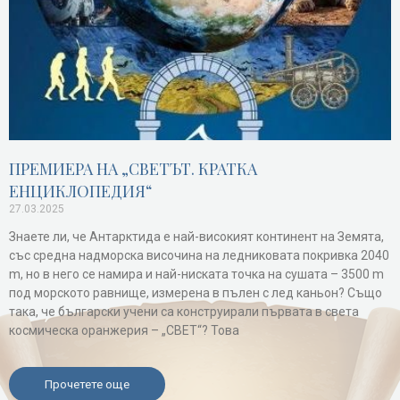
ПРЕМИЕРА НА „СВЕТЪТ. КРАТКА
ЕНЦИКЛОПЕДИЯ“
27.03.2025
Знаете ли, че Антарктида е най-високият континент на Земята,
със средна надморска височина на ледниковата покривка 2040
m, но в него се намира и най-ниската точка на сушата – 3500 m
под морското равнище, измерена в пълен с лед каньон? Също
така, че български учени са конструирали първата в света
космическа оранжерия – „СВЕТ“? Това
Прочетете още