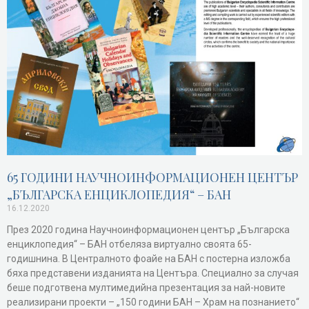
65 ГОДИНИ НАУЧНОИНФОРМАЦИОНЕН ЦЕНТЪР
„БЪЛГАРСКА ЕНЦИКЛОПЕДИЯ“ – БАН
16.12.2020
През 2020 година Научноинформационен център „Българска
енциклопедия“ – БАН отбеляза виртуално своята 65-
годишнина. В Централното фоайе на БАН с постерна изложба
бяха представени изданията на Центъра. Специално за случая
беше подготвена мултимедийна презентация за най-новите
реализирани проекти – „150 години БАН – Храм на познанието“