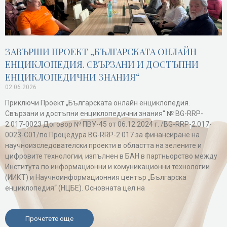
ЗАВЪРШИ ПРОЕКТ „БЪЛГАРСКАТА ОНЛАЙН
ЕНЦИКЛОПЕДИЯ. СВЪРЗАНИ И ДОСТЪПНИ
ЕНЦИКЛОПЕДИЧНИ ЗНАНИЯ“
02.06.2026
Приключи Проект „Българската онлайн енциклопедия.
Свързани и достъпни енциклопедични знания“ № BG-RRP-
2.017-0023 Договор № ПВУ-45 от 06.12.2024 г. /BG-RRP-2.017-
0023-C01/по Процедура BG-RRP-2.017 за финансиране на
научноизследователски проекти в областта на зелените и
цифровите технологии, изпълнен в БАН в партньорство между
Института по информационни и комуникационни технологии
(ИИКТ) и Научноинформационния център „Българска
енциклопедия“ (НЦБЕ). Основната цел на
Прочетете още