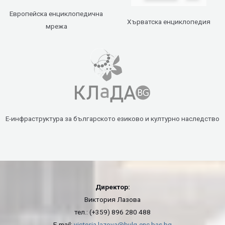
Европейска енциклопедична
Хърватска енциклопедия
мрежа
Е-инфраструктура за българското езиково и културно наследство
Директор:
Виктория Лазова
тел.: (+359) 896 280 488
E-mail:
victoria.lazova@bulg-enc.bas.bg