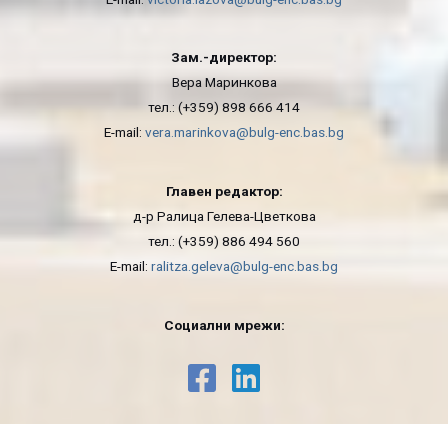
Зам.-директор:
Вера Маринкова
тел.: (+359) 898 666 414
E-mail:
vera.marinkova@bulg-enc.bas.bg
Главен редактор:
д-р Ралица Гелева-Цветкова
тел.: (+359) 886 494 560
E-mail:
ralitza.geleva@bulg-enc.bas.bg
Социални мрежи: